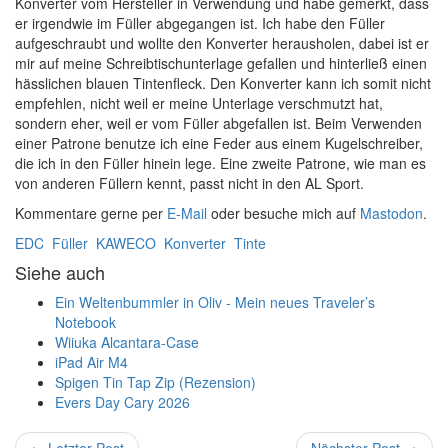
Konverter vom Hersteller in Verwendung und habe gemerkt, dass
er irgendwie im Füller abgegangen ist. Ich habe den Füller
aufgeschraubt und wollte den Konverter herausholen, dabei ist er
mir auf meine Schreibtischunterlage gefallen und hinterließ einen
hässlichen blauen Tintenfleck. Den Konverter kann ich somit nicht
empfehlen, nicht weil er meine Unterlage verschmutzt hat,
sondern eher, weil er vom Füller abgefallen ist. Beim Verwenden
einer Patrone benutze ich eine Feder aus einem Kugelschreiber,
die ich in den Füller hinein lege. Eine zweite Patrone, wie man es
von anderen Füllern kennt, passt nicht in den AL Sport.
Kommentare gerne per
E-Mail
oder besuche mich auf
Mastodon
.
EDC
Füller
KAWECO
Konverter
Tinte
Siehe auch
Ein Weltenbummler in Oliv - Mein neues Traveler’s
Notebook
Wiiuka Alcantara-Case
iPad Air M4
Spigen Tin Tap Zip (Rezension)
Evers Day Cary 2026