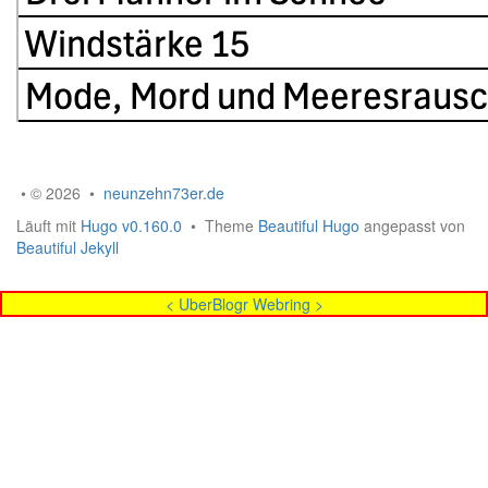
• © 2026 •
neunzehn73er.de
Läuft mit
Hugo v0.160.0
• Theme
Beautiful Hugo
angepasst von
Beautiful Jekyll
<
UberBlogr Webring
>